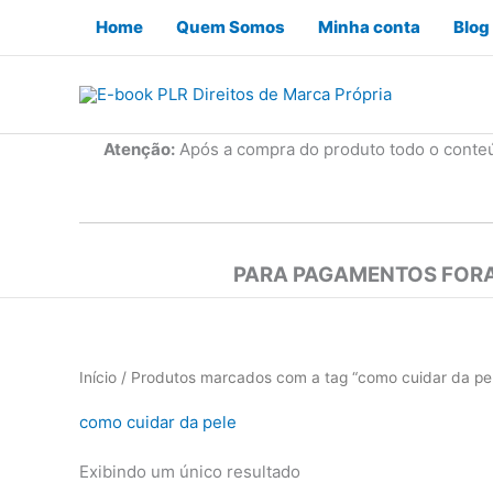
Ir
Home
Quem Somos
Minha conta
Blog
para
o
conteúdo
Atenção:
Após a compra do produto todo o conte
PARA PAGAMENTOS FORA
Início
/ Produtos marcados com a tag “como cuidar da pe
como cuidar da pele
Exibindo um único resultado