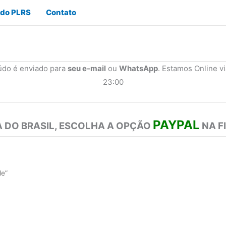
 do PLRS
Contato
údo é enviado para
seu e-mail
ou
WhatsApp
. Estamos Online v
23:00
PAYPAL
 DO BRASIL, ESCOLHA A OPÇÃO
NA F
le”