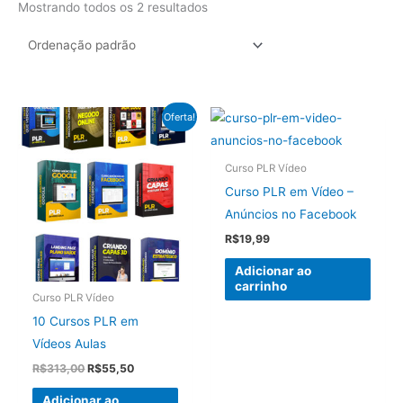
Mostrando todos os 2 resultados
Oferta!
Curso PLR Vídeo
Curso PLR em Vídeo –
Anúncios no Facebook
R$
19,99
Adicionar ao
carrinho
Curso PLR Vídeo
10 Cursos PLR em
Vídeos Aulas
O
O
R$
313,00
R$
55,50
preço
preço
original
atual
Adicionar ao