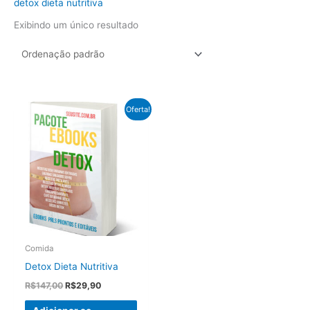
detox dieta nutritiva
Exibindo um único resultado
Oferta!
Comida
Detox Dieta Nutritiva
O
O
R$
147,00
R$
29,90
preço
preço
original
atual