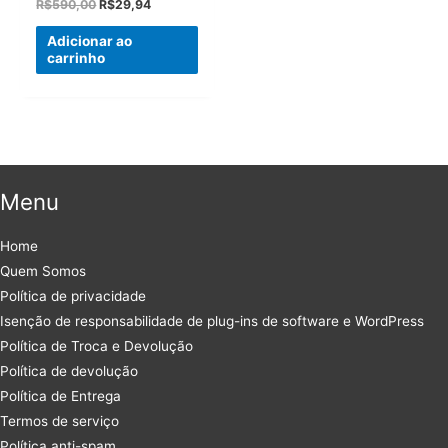
O
O
R$
590,00
R$
29,94
preço
preço
original
atual
Adicionar ao
era:
é:
carrinho
R$590,00.
R$29,94.
Menu
Home
Quem Somos
Política de privacidade
Isenção de responsabilidade de plug-ins de software e WordPress
Política de Troca e Devolução
Política de devolução
Política de Entrega
Termos de serviço
Política anti-spam