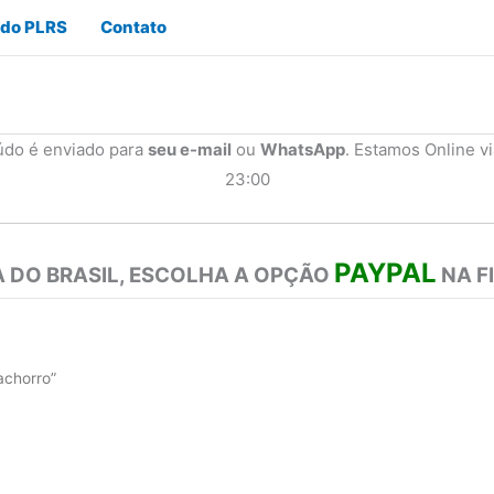
 do PLRS
Contato
údo é enviado para
seu e-mail
ou
WhatsApp
. Estamos Online v
23:00
PAYPAL
 DO BRASIL, ESCOLHA A OPÇÃO
NA F
achorro”