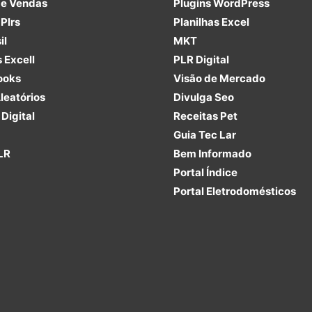
de Vendas
Plugins
WordPress
Plrs
Planilhas Excel
il
MKT
s Excell
PLR
Digital
ooks
Visão de Mercado
leatórios
Divulga Seo
Digital
Receitas Pet
Guia Tec Lar
LR
Bem Informado
Portal Índice
Portal Eletrodomésticos