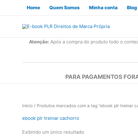
Ir
Home
Quem Somos
Minha conta
Blog
para
o
conteúdo
Atenção:
Após a compra do produto todo o conte
PARA PAGAMENTOS FORA
Início
/ Produtos marcados com a tag “ebook plr treinar c
ebook plr treinar cachorro
Exibindo um único resultado