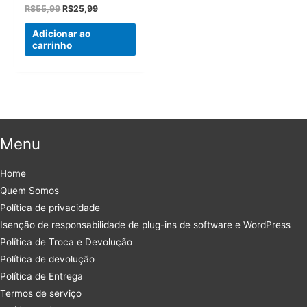
O
O
R$
55,99
R$
25,99
preço
preço
original
atual
Adicionar ao
era:
é:
carrinho
R$55,99.
R$25,99.
Menu
Home
Quem Somos
Política de privacidade
Isenção de responsabilidade de plug-ins de software e WordPress
Política de Troca e Devolução
Política de devolução
Política de Entrega
Termos de serviço