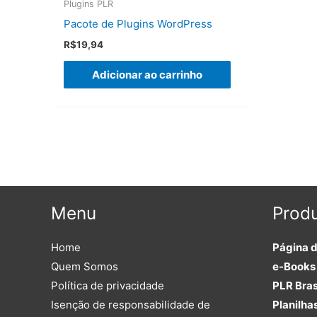
Plugins PLR
Pacote de Plugins WordPress
R$
19,94
Adicionar ao carrinho
Menu
Produ
Home
Página 
Quem Somos
e-Books 
Política de privacidade
PLR Bras
Isenção de responsabilidade de
Planilha