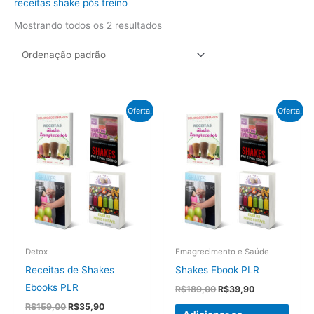
receitas shake pós treino
Mostrando todos os 2 resultados
Oferta!
Oferta!
Detox
Emagrecimento e Saúde
Receitas de Shakes
Shakes Ebook PLR
Ebooks PLR
O
O
R$
189,00
R$
39,90
preço
preço
O
O
R$
159,00
R$
35,90
original
atual