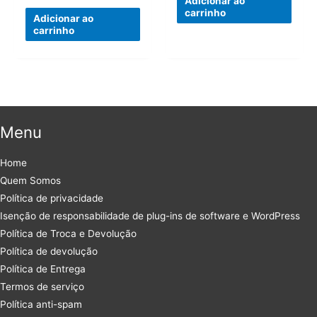
Adicionar ao
preço
preço
era:
é:
carrinho
original
atual
Adicionar ao
R$189,00.
R$39,90.
era:
é:
carrinho
R$159,00.
R$35,90.
Menu
Home
Quem Somos
Política de privacidade
Isenção de responsabilidade de plug-ins de software e WordPress
Política de Troca e Devolução
Política de devolução
Política de Entrega
Termos de serviço
Política anti-spam