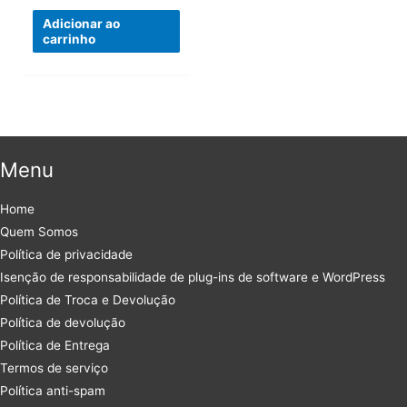
preço
preço
original
atual
Adicionar ao
era:
é:
carrinho
R$53,99.
R$23,99.
Menu
Home
Quem Somos
Política de privacidade
Isenção de responsabilidade de plug-ins de software e WordPress
Política de Troca e Devolução
Política de devolução
Política de Entrega
Termos de serviço
Política anti-spam