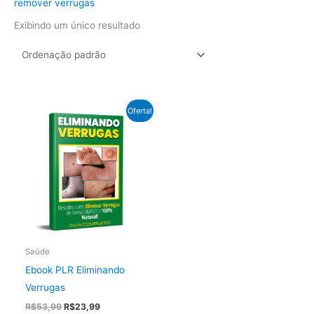
remover verrugas
Exibindo um único resultado
Oferta!
Saúde
Ebook PLR Eliminando
Verrugas
O
O
R$
53,99
R$
23,99