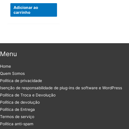
preço
preço
original
atual
Adicionar ao
era:
é:
carrinho
R$53,99.
R$23,99.
Menu
Home
Quem Somos
Política de privacidade
Isenção de responsabilidade de plug-ins de software e WordPress
Política de Troca e Devolução
Política de devolução
Política de Entrega
Termos de serviço
Política anti-spam