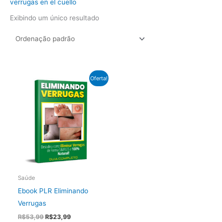
verrugas en el cuello
Exibindo um único resultado
Oferta!
Saúde
Ebook PLR Eliminando
Verrugas
O
O
R$
53,99
R$
23,99