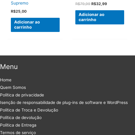
Supremo
O
O
R$
79,99
R$
32,99
preço
preço
R$
25,00
original
atual
Adicionar ao
era:
é:
carrinho
Adicionar ao
R$79,99.
R$32,99.
carrinho
Menu
Home
Quem Somos
Política de privacidade
Isenção de responsabilidade de plug-ins de software e WordPress
Política de Troca e Devolução
Política de devolução
Política de Entrega
Termos de serviço