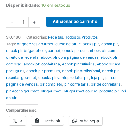
Disponibilidade:
10 em estoque
Ebook
-
+
Adicionar ao carrinho
PLR
Brigadeiro
SKU:
BG
Categorias:
Receitas
,
Todos os Produtos
Gourmet
Tags:
brigadeiros gourmet
,
curso de plr
,
e-books plr
,
ebook plr
,
quantidade
ebook plr brigadeiros gourmet
,
ebook plr com
,
ebook plr com
direito de revenda
,
ebook plr com página de vendas
,
ebook plr
comprar
,
ebook plr confeitaria
,
ebook plr culinária
,
ebook plr em
portugues
,
ebook plr premium
,
ebook plr profissional
,
ebook plr
receitas gourmet
,
ebooks plrs
,
infoprodutos plr
,
loja plr
,
plr com
pagina de vendas
,
plr completo
,
plr confeitaria
,
plr de confeitaria
,
plr doces gourmet
,
plr gourmet
,
plr gourmet course
,
produto plr
,
rei
do plr
Compartilhe isso:
X
Facebook
WhatsApp