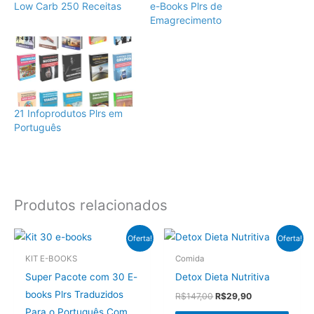
Low Carb 250 Receitas
e-Books Plrs de
Emagrecimento
21 Infoprodutos Plrs em
Português
Produtos relacionados
Oferta!
Oferta!
KIT E-BOOKS
Comida
Super Pacote com 30 E-
Detox Dieta Nutritiva
books Plrs Traduzidos
O
O
R$
147,00
R$
29,90
preço
preço
Para o Português Com