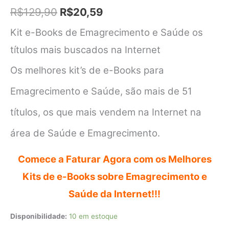
O
O
R$
129,90
R$
20,59
preço
preço
Kit e-Books de Emagrecimento e Saúde os
original
atual
títulos mais buscados na Internet
era:
é:
Os melhores kit’s de e-Books para
R$129,90.
R$20,59.
Emagrecimento e Saúde, são mais de 51
títulos, os que mais vendem na Internet na
área de Saúde e Emagrecimento.
Comece a Faturar Agora com os Melhores
Kits de e-Books sobre Emagrecimento e
Saúde da Internet!!!
Disponibilidade:
10 em estoque