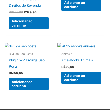
original
atual
Adicionar ao
era:
é:
Direitos de Revenda
carrinho
R$147,00.
R$29,90.
O
O
R$
299,00
R$
29,94
preço
preço
original
atual
Adicionar ao
era:
é:
carrinho
R$299,00.
R$29,94.
Divulga Seo Posts
Animais
Plugin WP Divulga Seo
Kit e-Books Animais
Posts
R$
20,59
R$
109,90
Adicionar ao
carrinho
Adicionar ao
carrinho