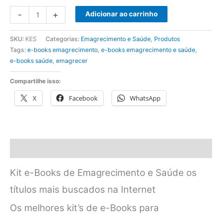
Kit
-
+
Adicionar ao carrinho
e-
Books
SKU:
KES
Categorias:
Emagrecimento e Saúde
,
Produtos
de
Tags:
e-books emagrecimento
,
e-books emagrecimento e saúde
,
Emagrecimento
e-books saúde
,
emagrecer
e
Compartilhe isso:
Saúde
X
Facebook
WhatsApp
quantidade
Descrição
Kit e-Books de Emagrecimento e Saúde os
títulos mais buscados na Internet
Os melhores kit’s de e-Books para