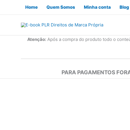
Ir
Home
Quem Somos
Minha conta
Blog
para
o
conteúdo
Atenção:
Após a compra do produto todo o conte
PARA PAGAMENTOS FORA