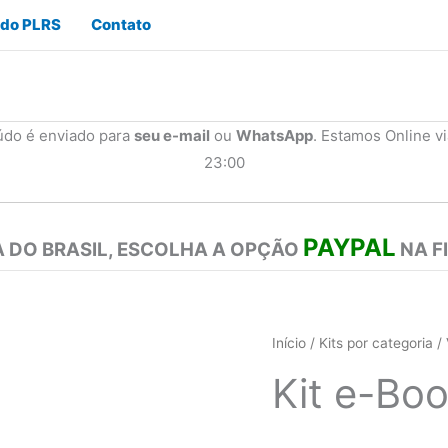
 do PLRS
Contato
údo é enviado para
seu e-mail
ou
WhatsApp
. Estamos Online v
23:00
PAYPAL
 DO BRASIL, ESCOLHA A OPÇÃO
NA F
Início
/
Kits por categoria
/
Kit e-Bo