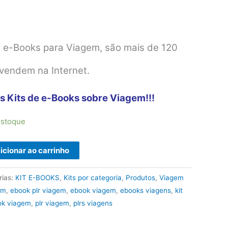
m
e e-Books para Viagem, são mais de 120
 vendem na Internet.
s Kits de e-Books sobre Viagem!!!
estoque
icionar ao carrinho
rias:
KIT E-BOOKS
,
Kits por categoria
,
Produtos
,
Viagem
em
,
ebook plr viagem
,
ebook viagem
,
ebooks viagens
,
kit
ok viagem
,
plr viagem
,
plrs viagens