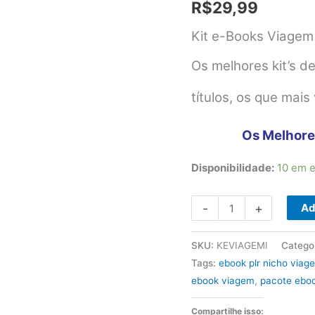
R$
29,99
Kit e-Books Viage
Os melhores kit’s d
títulos, os que mais
Os Melhore
Disponibilidade:
10 em 
Kit
-
+
Ad
e-
Books
SKU:
KEVIAGEMI
Catego
Viagem
Tags:
ebook plr nicho viag
quantidade
ebook viagem
,
pacote ebo
Compartilhe isso: