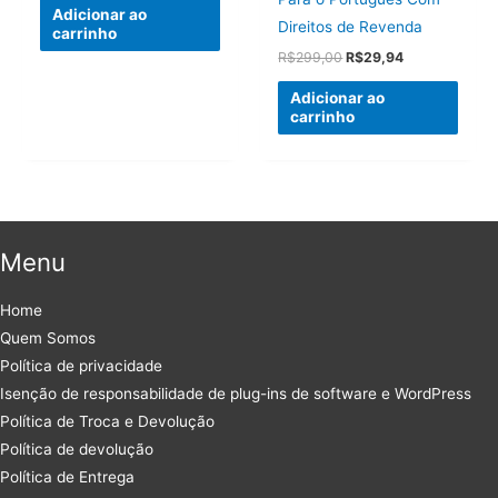
Adicionar ao
Direitos de Revenda
carrinho
O
O
R$
299,00
R$
29,94
preço
preço
original
atual
Adicionar ao
era:
é:
carrinho
R$299,00.
R$29,94.
Menu
Home
Quem Somos
Política de privacidade
Isenção de responsabilidade de plug-ins de software e WordPress
Política de Troca e Devolução
Política de devolução
Política de Entrega