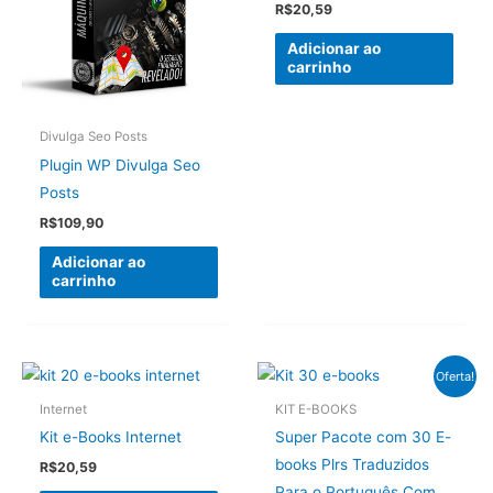
R$
20,59
Adicionar ao
carrinho
Divulga Seo Posts
Plugin WP Divulga Seo
Posts
R$
109,90
Adicionar ao
carrinho
Oferta!
Internet
KIT E-BOOKS
Kit e-Books Internet
Super Pacote com 30 E-
books Plrs Traduzidos
R$
20,59
Para o Português Com