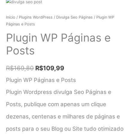
Início
/
Plugins WordPress
/
Divulga Seo Páginas
/ Plugin WP
Páginas e Posts
Plugin WP Páginas e
Posts
O
O
R$
169,80
R$
109,99
preço
preço
Plugin WP Páginas e Posts
original
atual
Plugin Wordpress divulga Seo Páginas e
era:
é:
Posts, publique com apenas um clique
R$169,80.
R$109,99.
dezenas, centenas e milhares de páginas e
posts para o seu Blog ou Site tudo otimizado