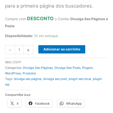
para a primeira página dos buscadores.
DESCONTO
Compre com
o Combo
Divulga Seo Páginas e
Posts
Disponibilidade:
10 em estoque
Plugin
-
+
Adicionar ao carrinho
WP
Páginas
SKU:
DSPP
e
Categorias:
Divulga Seo Páginas
,
Divulga Seo Posts
,
Plugins
Posts
WordPress
,
Produtos
Tags:
divulga seo página
,
divulga seo post
,
plugin seo local
,
plugin
quantidade
wp
Compartilhe isso:
X
Facebook
WhatsApp