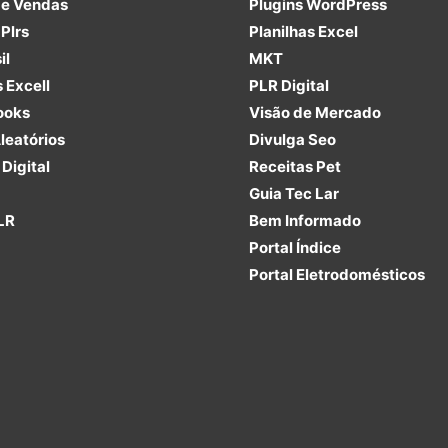
de Vendas
Plugins
WordPress
Plrs
Planilhas Excel
il
MKT
s Excell
PLR
Digital
ooks
Visão de Mercado
leatórios
Divulga Seo
Digital
Receitas Pet
Guia Tec Lar
LR
Bem Informado
Portal Índice
Portal Eletrodomésticos