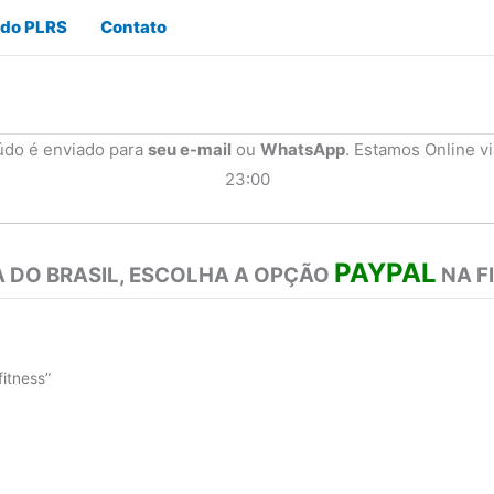
 do PLRS
Contato
údo é enviado para
seu e-mail
ou
WhatsApp
. Estamos Online v
23:00
PAYPAL
 DO BRASIL, ESCOLHA A OPÇÃO
NA F
itness”