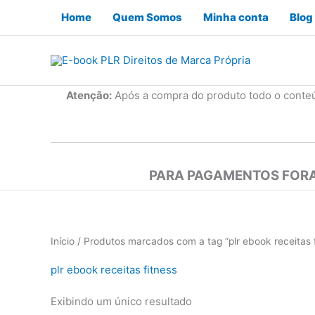
Ir
Home
Quem Somos
Minha conta
Blog
para
o
conteúdo
Atenção:
Após a compra do produto todo o conte
PARA PAGAMENTOS FORA
Início
/ Produtos marcados com a tag “plr ebook receitas f
plr ebook receitas fitness
Exibindo um único resultado