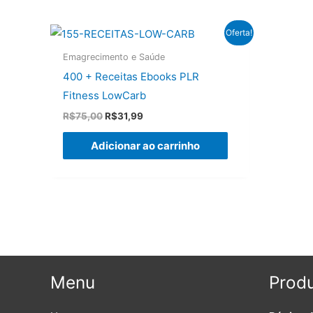
Oferta!
Emagrecimento e Saúde
400 + Receitas Ebooks PLR
Fitness LowCarb
O
O
R$
75,00
R$
31,99
preço
preço
original
atual
Adicionar ao carrinho
era:
é:
R$75,00.
R$31,99.
Menu
Produ