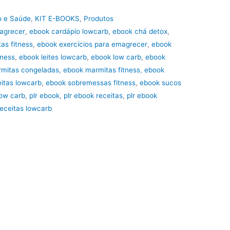
 e Saúde
,
KIT E-BOOKS
,
Produtos
magrecer
,
ebook cardápio lowcarb
,
ebook chá detox
,
as fitness
,
ebook exercícios para emagrecer
,
ebook
tness
,
ebook leites lowcarb
,
ebook low carb
,
ebook
mitas congeladas
,
ebook marmitas fitness
,
ebook
itas lowcarb
,
ebook sobremessas fitness
,
ebook sucos
low carb
,
plr ebook
,
plr ebook receitas
,
plr ebook
receitas lowcarb