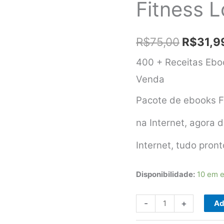
Fitness 
O
R$
75,00
R$
31,9
preço
400 + Receitas Ebo
Venda
original
Pacote de ebooks F
era:
R$75,0
na Internet, agora d
Internet, tudo pront
Disponibilidade:
10 em 
400
-
+
Ad
+