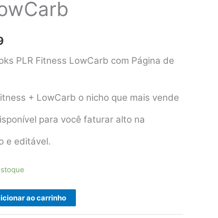
LowCarb
O
9
preço
oks PLR Fitness LowCarb com Página de
atual
itness + LowCarb o nicho que mais vende
é:
0.
R$31,99.
isponível para você faturar alto na
o e editável.
estoque
icionar ao carrinho