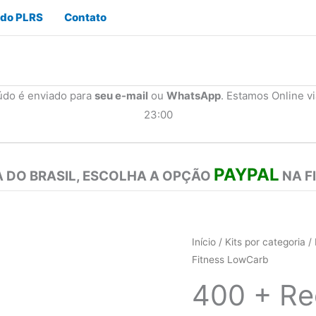
 do PLRS
Contato
údo é enviado para
seu e-mail
ou
WhatsApp
. Estamos Online v
23:00
PAYPAL
 DO BRASIL, ESCOLHA A OPÇÃO
NA F
Início
/
Kits por categoria
/
Fitness LowCarb
400 + Re