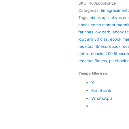
Receitas
SKU:
400EbooksPLR
Ebooks
Categorias:
Emagrecimento
PLR
Tags:
ebook aplicativos e
ebook como montar marmit
Fitness
farinhas low carb
,
ebook fi
LowCarb
lowcarb 30 dias
,
ebook mar
quantidade
receitas fitness
,
ebook rece
detox
,
ebooks 400 fitness 
receitas fitness
,
plr ebook 
Compartilhe isso:
X
Facebook
WhatsApp