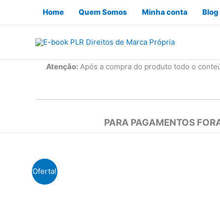
Ir
Home
Quem Somos
Minha conta
Blog
para
o
conteúdo
Atenção:
Após a compra do produto todo o conte
PARA PAGAMENTOS FORA
Oferta!