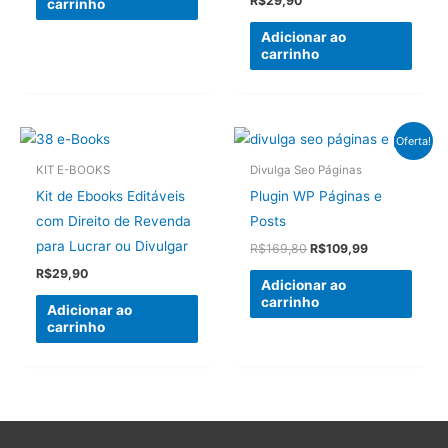
R$
29,90
carrinho
Adicionar ao
carrinho
Oferta!
KIT E-BOOKS
Divulga Seo Páginas
Kit de Ebooks Editáveis
Plugin WP Páginas e
com Direito de Revenda
Posts
para Lucrar ou Divulgar
O
O
R$
169,80
R$
109,99
preço
preço
R$
29,90
original
atual
Adicionar ao
era:
é:
carrinho
Adicionar ao
R$169,80.
R$109,99.
carrinho