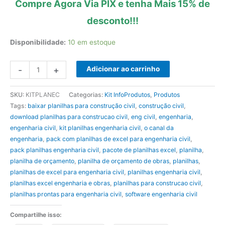
Compre Agora Via PIX e tenha Mais 15% de
desconto!!!
Disponibilidade:
10 em estoque
Planilhas
-
+
Adicionar ao carrinho
Engenharia
Civil
SKU:
KITPLANEC
Categorias:
Kit InfoProdutos
,
Produtos
quantidade
Tags:
baixar planilhas para construção civil
,
construção civil
,
download planilhas para construcao civil
,
eng civil
,
engenharia
,
engenharia civil
,
kit planilhas engenharia civil
,
o canal da
engenharia
,
pack com planilhas de excel para engenharia civil
,
pack planilhas engenharia civil
,
pacote de planilhas excel
,
planilha
,
planilha de orçamento
,
planilha de orçamento de obras
,
planilhas
,
planilhas de excel para engenharia civil
,
planilhas engenharia civil
,
planilhas excel engenharia e obras
,
planilhas para construcao civil
,
planilhas prontas para engenharia civil
,
software engenharia civil
Compartilhe isso: