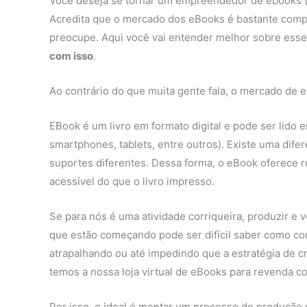
Você deseja se tornar um empreendedor de ebooks (li
Acredita que o mercado dos eBooks é bastante compl
preocupe. Aqui você vai entender melhor sobre ess
com isso
.
Ao contrário do que muita gente fala, o mercado de e
EBook é um livro em formato digital e pode ser lido
smartphones, tablets, entre outros). Existe uma difere
suportes diferentes. Dessa forma, o eBook oferece r
acessível do que o livro impresso.
Se para nós é uma atividade corriqueira, produzir 
que estão começando pode ser difícil saber como co
atrapalhando ou até impedindo que a estratégia de c
temos a nossa loja virtual de eBooks para revenda co
Por isso, o ideal é montar um processo de produção 