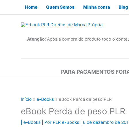
Ir
Home
Quem Somos
Minha conta
Blog
para
o
conteúdo
Atenção:
Após a compra do produto todo o conte
PARA PAGAMENTOS FORA
Início
e-Books
eBook Perda de peso PLR
eBook Perda de peso PLR
|
e-Books
| Por
PLR e-Books
|
8 de dezembro de 20