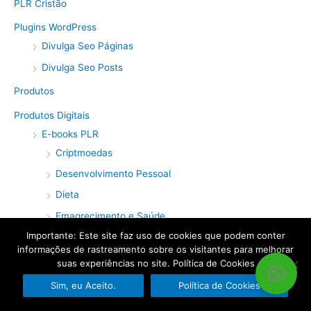
PLR Cristão
Plugins WordPress
Divulga Seo Páginas
Divulga Seo Posts
Produtos
Produtos Digitais
E-books PLR
Criptmoedas
Desenvolvimento Pessoal
Dieta
Emagrecimento e Saúde
Importante: Este site faz uso de cookies que podem conter
Fitness
informações de rastreamento sobre os visitantes para melhorar
Marketing de Afiliados
suas experiências no site. Política de Cookies
Marketing Digital
Sim, eu Aceito.
Política de Cookies
Musculação