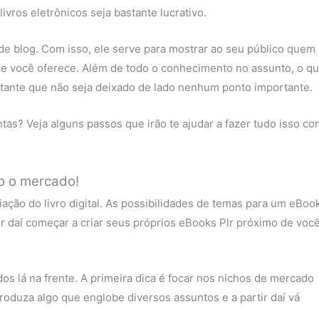
vros eletrônicos seja bastante lucrativo.
de blog. Com isso, ele serve para mostrar ao seu público quem
e você oferece. Além de todo o conhecimento no assunto, o q
rtante que não seja deixado de lado nenhum ponto importante.
as? Veja alguns passos que irão te ajudar a fazer tudo isso co
do o mercado!
ação do livro digital. As possibilidades de temas para um eBoo
tir daí começar a criar seus próprios eBooks Plr próximo de voc
s lá na frente. A primeira dica é focar nos nichos de mercado
oduza algo que englobe diversos assuntos e a partir daí vá