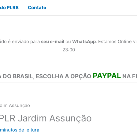
 do PLRS
Contato
údo é enviado para
seu e-mail
ou
WhatsApp
. Estamos Online v
23:00
PAYPAL
 DO BRASIL, ESCOLHA A OPÇÃO
NA F
rdim Assunção
 PLR Jardim Assunção
 minutos de leitura