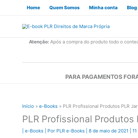
Ir
Home
Quem Somos
Minha conta
Blog
para
o
conteúdo
Atenção:
Após a compra do produto todo o conte
PARA PAGAMENTOS FORA
Início
e-Books
PLR Profissional Produtos PLR Ja
PLR Profissional Produtos
|
e-Books
| Por
PLR e-Books
|
8 de maio de 2021
|
11