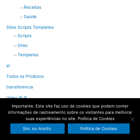
Receitas
Saúde
Sites Scripts Templates
Scripts
Sites
Templates
st
Todos os Produtos
transferencia
Video PLR
Importante: Este site faz uso de cookies que podem conter
informações de rastreamento sobre os visitantes para melhorar
Tags de produto
suas experiências no site. Política de Cookies
Sim, eu Aceito.
Política de Cookies
Alimentação saudável
curso de marketing digital