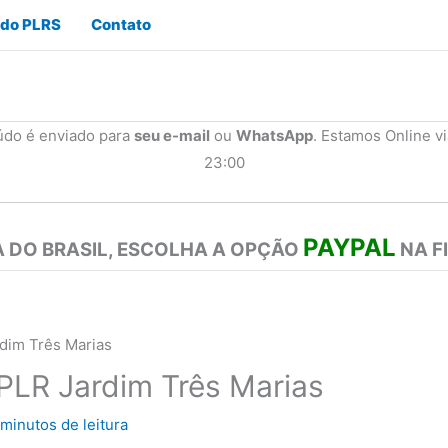
 do PLRS
Contato
údo é enviado para
seu e-mail
ou
WhatsApp
. Estamos Online v
23:00
PAYPAL
 DO BRASIL, ESCOLHA A OPÇÃO
NA F
rdim Três Marias
 PLR Jardim Três Marias
 minutos de leitura