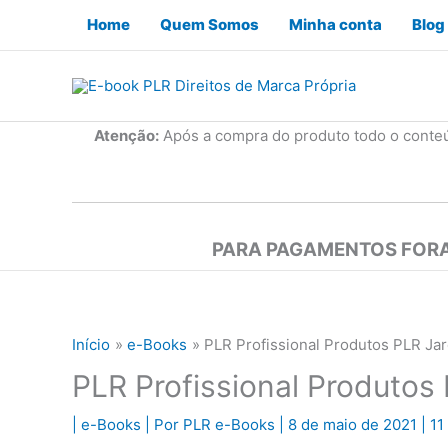
Ir
Home
Quem Somos
Minha conta
Blog
para
o
conteúdo
Atenção:
Após a compra do produto todo o conte
PARA PAGAMENTOS FORA
Início
e-Books
PLR Profissional Produtos PLR Ja
PLR Profissional Produtos
|
e-Books
| Por
PLR e-Books
|
8 de maio de 2021
|
11