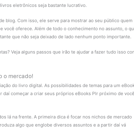
vros eletrônicos seja bastante lucrativo.
de blog. Com isso, ele serve para mostrar ao seu público quem
e você oferece. Além de todo o conhecimento no assunto, o q
rtante que não seja deixado de lado nenhum ponto importante.
as? Veja alguns passos que irão te ajudar a fazer tudo isso co
do o mercado!
ação do livro digital. As possibilidades de temas para um eBoo
tir daí começar a criar seus próprios eBooks Plr próximo de voc
s lá na frente. A primeira dica é focar nos nichos de mercado
oduza algo que englobe diversos assuntos e a partir daí vá