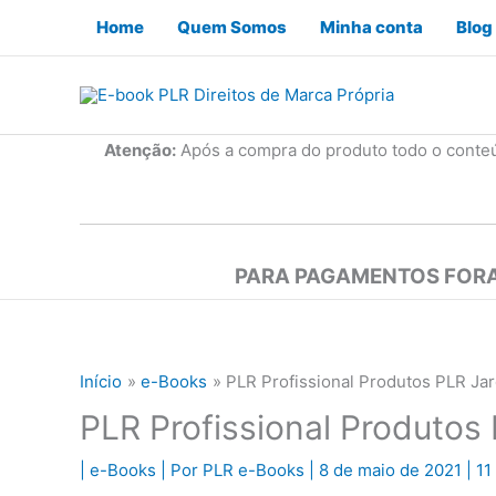
Ir
Home
Quem Somos
Minha conta
Blog
para
o
conteúdo
Atenção:
Após a compra do produto todo o conte
PARA PAGAMENTOS FORA
Início
e-Books
PLR Profissional Produtos PLR Ja
PLR Profissional Produto
|
e-Books
| Por
PLR e-Books
|
8 de maio de 2021
|
11