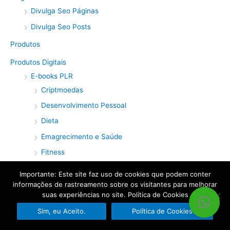
Divulga Seo Páginas
Divulga Seo Posts
Produtos
Produtos Digitais
E-books PLR
Criptmoedas
Desenvolvimento Pessoal
Dieta
Emagrecimento e Saúde
Fitness
Marketing de Afiliados
Importante: Este site faz uso de cookies que podem conter
Marketing Digital
informações de rastreamento sobre os visitantes para melhorar
suas experiências no site. Política de Cookies
Musculação
Sim, eu Aceito.
Política de Cookies
Receitas