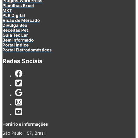
Plugins
WordPress
Planilhas Excel
MKT
PLR
Digital
Visão de Mercado
Divulga Seo
Receitas Pet
Guia Tec Lar
Bem Informado
Portal Índice
Portal Eletrodomésticos
Redes Sociais
Horário e informações
São Paulo - SP, Brasil