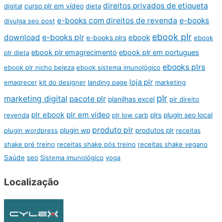
direitos privados de etiqueta
digital
curso plr em vídeo
dieta
e-books com direitos de revenda
e-books
divulga seo post
ebook plr
download
e-books plr
ebook
e-books plrs
ebook
ebook plr emagrecimento
ebook plr em portugues
plr dieta
ebooks plrs
ebook plr nicho beleza
ebook sistema imunológico
loja plr
emagrecer
kit do designer
landing page
marketing
plr
marketing digital
pacote plr
planilhas excel
plr direito
plr ebook
plr em vídeo
revenda
plr low carb
plrs
plugin seo local
produto plr
plugin wordpress
plugin wp
produtos plr
receitas
shake pré treino
receitas shake pós treino
receitas shake vegano
Saúde
seo
Sistema imunológico
yoga
Localização