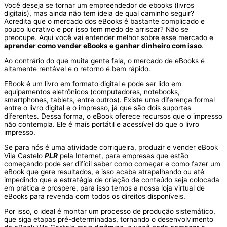
Você deseja se tornar um empreendedor de ebooks (livros
digitais), mas ainda não tem ideia de qual caminho seguir?
Acredita que o mercado dos eBooks é bastante complicado e
pouco lucrativo e por isso tem medo de arriscar? Não se
preocupe. Aqui você vai entender melhor sobre esse mercado e
aprender como vender eBooks e ganhar dinheiro com isso
.
Ao contrário do que muita gente fala, o mercado de eBooks é
altamente rentável e o retorno é bem rápido.
EBook é um livro em formato digital e pode ser lido em
equipamentos eletrônicos (computadores, notebooks,
smartphones, tablets, entre outros). Existe uma diferença formal
entre o livro digital e o impresso, já que são dois suportes
diferentes. Dessa forma, o eBook oferece recursos que o impresso
não contempla. Ele é mais portátil e acessível do que o livro
impresso.
Se para nós é uma atividade corriqueira, produzir e vender eBook
Vila Castelo
PLR
pela Internet, para empresas que estão
começando pode ser difícil saber como começar e como fazer um
eBook que gere resultados, e isso acaba atrapalhando ou até
impedindo que a estratégia de criação de conteúdo seja colocada
em prática e prospere, para isso temos a nossa loja virtual de
eBooks para revenda com todos os direitos disponíveis.
Por isso, o ideal é montar um processo de produção sistemático,
que siga etapas pré-determinadas, tornando o desenvolvimento