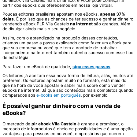
do eBook Vila Castelo mais dinâmico, e você pode começar a
partir dos eBooks que oferecemos em nossa loja virtual.
Poucas editoras brasileiras apostam nos eBooks,
apenas 37%
delas
. É por isso que as chances de ter sucesso e ganhar dinheiro
vendendo eBook PLR Vila Castelo
na internet
são grandes. Além
de divulgar ainda mais o seu negócio.
Assim, com o aprendizado na produção desses conteúdos,
criamos um passo a passo explicando como fazer um eBook para
que sua empresa ou você que tem a vontade de trabalhar
independente na Internet também obtenha sucesso com esse tipo
de estratégia.
Para fazer um eBook de qualidade,
siga esses passos
Os leitores já aceitam essa nova forma de leitura, aliás, muitos até
preferem. Os editores apostam muito no formato, está mais do
que na hora de você apostar e saber mais sobre como vender
eBooks na internet. Já que são conteúdos mais completos quando
comparados aos
e-books em português
, por exemplo.
É possível ganhar dinheiro com a venda de
eBooks?
O mercado de
plr ebook Vila Castelo
é grande e promissor, o
mercado de infoprodutos é cheio de possibilidades e é uma opção
vantajosa para pessoas como você, empresários que querem