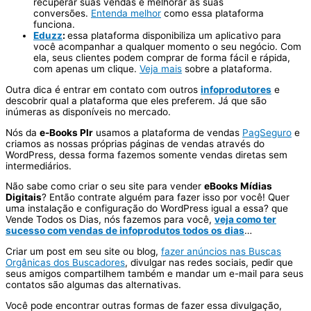
recuperar suas vendas e melhorar as suas
conversões.
Entenda melhor
como essa plataforma
funciona.
Eduzz
:
essa plataforma disponibiliza um aplicativo para
você acompanhar a qualquer momento o seu negócio. Com
ela, seus clientes podem comprar de forma fácil e rápida,
com apenas um clique.
Veja mais
sobre a plataforma.
Outra dica é entrar em contato com outros
infoprodutores
e
descobrir qual a plataforma que eles preferem. Já que são
inúmeras as disponíveis no mercado.
Nós da
e-Books Plr
usamos a plataforma de vendas
PagSeguro
e
criamos as nossas próprias páginas de vendas através do
WordPress, dessa forma fazemos somente vendas diretas sem
intermediários.
Não sabe como criar o seu site para vender
eBooks Mídias
Digitais
? Então contrate alguém para fazer isso por você! Quer
uma instalação e configuração do WordPress igual a essa? que
Vende Todos os Dias, nós fazemos para você,
veja como ter
sucesso com vendas de infoprodutos todos os dias
…
Criar um post em seu site ou blog,
fazer anúncios nas Buscas
Orgânicas dos Buscadores
, divulgar nas redes sociais, pedir que
seus amigos compartilhem também e mandar um e-mail para seus
contatos são algumas das alternativas.
Você pode encontrar outras formas de fazer essa divulgação,