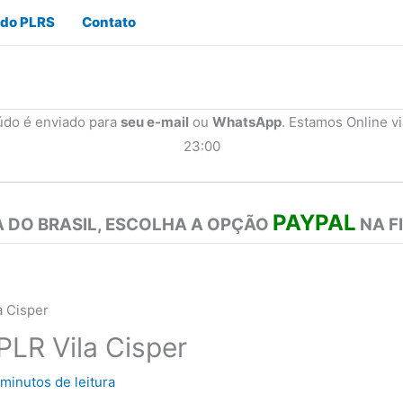
 do PLRS
Contato
údo é enviado para
seu e-mail
ou
WhatsApp
. Estamos Online v
23:00
PAYPAL
 DO BRASIL, ESCOLHA A OPÇÃO
NA F
a Cisper
PLR Vila Cisper
 minutos de leitura