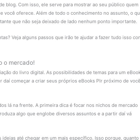
de blog. Com isso, ele serve para mostrar ao seu público quem
e você oferece. Além de todo o conhecimento no assunto, o q
rtante que não seja deixado de lado nenhum ponto importante.
as? Veja alguns passos que irão te ajudar a fazer tudo isso co
do o mercado!
ação do livro digital. As possibilidades de temas para um eBoo
tir daí começar a criar seus próprios eBooks Plr próximo de voc
s lá na frente. A primeira dica é focar nos nichos de mercado
oduza algo que englobe diversos assuntos e a partir daí vá
 ideias até chegar em um mais específico. Isso porque, quanto