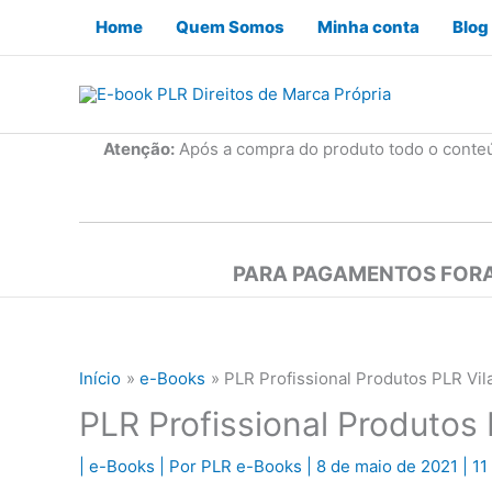
Ir
Home
Quem Somos
Minha conta
Blog
para
o
conteúdo
Atenção:
Após a compra do produto todo o conte
PARA PAGAMENTOS FORA
Início
e-Books
PLR Profissional Produtos PLR Vil
PLR Profissional Produtos 
|
e-Books
| Por
PLR e-Books
|
8 de maio de 2021
|
11