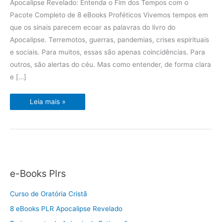
Apocalipse Revelado: Entenda o Fim dos Tempos com o
Pacote Completo de 8 eBooks Proféticos Vivemos tempos em
que os sinais parecem ecoar as palavras do livro do
Apocalipse. Terremotos, guerras, pandemias, crises espirituais
e sociais. Para muitos, essas são apenas coincidências. Para
outros, são alertas do céu. Mas como entender, de forma clara
e […]
8
Leia mais »
eBooks
PLR
Apocalipse
Revelado
e-Books Plrs
Curso de Oratória Cristã
8 eBooks PLR Apocalipse Revelado