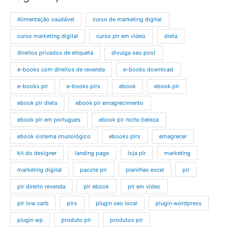
Alimentação saudável
curso de marketing digital
curso marketing digital
curso plr em vídeo
dieta
direitos privados de etiqueta
divulga seo post
e-books com direitos de revenda
e-books download
e-books plr
e-books plrs
ebook
ebook plr
ebook plr dieta
ebook plr emagrecimento
ebook plr em portugues
ebook plr nicho beleza
ebook sistema imunológico
ebooks plrs
emagrecer
kit do designer
landing page
loja plr
marketing
marketing digital
pacote plr
planilhas excel
plr
plr direito revenda
plr ebook
plr em vídeo
plr low carb
plrs
plugin seo local
plugin wordpress
plugin wp
produto plr
produtos plr