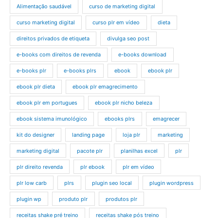
Alimentação saudável
curso de marketing digital
curso marketing digital
curso plr em vídeo
dieta
direitos privados de etiqueta
divulga seo post
e-books com direitos de revenda
e-books download
e-books plr
e-books plrs
ebook
ebook plr
ebook plr dieta
ebook plr emagrecimento
ebook plr em portugues
ebook plr nicho beleza
ebook sistema imunológico
ebooks plrs
emagrecer
kit do designer
landing page
loja plr
marketing
marketing digital
pacote plr
planilhas excel
plr
plr direito revenda
plr ebook
plr em vídeo
plr low carb
plrs
plugin seo local
plugin wordpress
plugin wp
produto plr
produtos plr
receitas shake pré treino
receitas shake pós treino