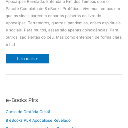
Apocalipse Revelado: Entenda o Fim dos Tempos com o
Pacote Completo de 8 eBooks Proféticos Vivemos tempos em
que os sinais parecem ecoar as palavras do livro do
Apocalipse. Terremotos, guerras, pandemias, crises espirituais
e sociais. Para muitos, essas são apenas coincidências. Para
outros, são alertas do céu. Mas como entender, de forma clara
e […]
8
Leia mais »
eBooks
PLR
Apocalipse
Revelado
e-Books Plrs
Curso de Oratória Cristã
8 eBooks PLR Apocalipse Revelado