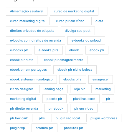
Alimentação saudável
curso de marketing digital
curso marketing digital
curso plr em vídeo
dieta
direitos privados de etiqueta
divulga seo post
e-books com direitos de revenda
e-books download
e-books plr
e-books plrs
ebook
ebook plr
ebook plr dieta
ebook plr emagrecimento
ebook plr em portugues
ebook plr nicho beleza
ebook sistema imunológico
ebooks plrs
emagrecer
kit do designer
landing page
loja plr
marketing
marketing digital
pacote plr
planilhas excel
plr
plr direito revenda
plr ebook
plr em vídeo
plr low carb
plrs
plugin seo local
plugin wordpress
plugin wp
produto plr
produtos plr