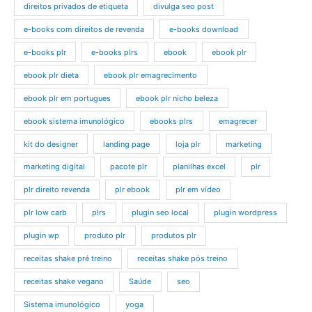
direitos privados de etiqueta
divulga seo post
e-books com direitos de revenda
e-books download
e-books plr
e-books plrs
ebook
ebook plr
ebook plr dieta
ebook plr emagrecimento
ebook plr em portugues
ebook plr nicho beleza
ebook sistema imunológico
ebooks plrs
emagrecer
kit do designer
landing page
loja plr
marketing
marketing digital
pacote plr
planilhas excel
plr
plr direito revenda
plr ebook
plr em vídeo
plr low carb
plrs
plugin seo local
plugin wordpress
plugin wp
produto plr
produtos plr
receitas shake pré treino
receitas shake pós treino
receitas shake vegano
Saúde
seo
Sistema imunológico
yoga