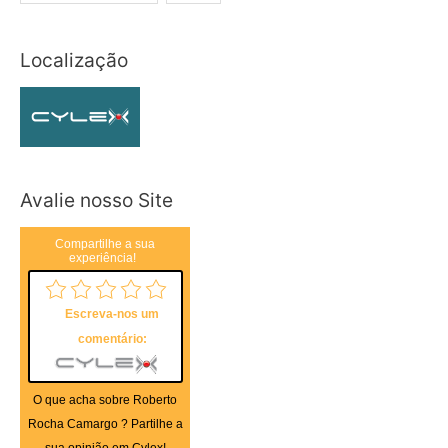
Localização
Avalie nosso Site
Compartilhe a sua
experiência!
Escreva-nos um
comentário:
O que acha sobre Roberto
Rocha Camargo ? Partilhe a
sua opinião em Cylex!