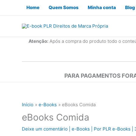
Ir
Home
Quem Somos
Minha conta
Blog
para
o
conteúdo
Atenção:
Após a compra do produto todo o conte
PARA PAGAMENTOS FORA
Início
e-Books
eBooks Comida
eBooks Comida
Deixe um comentário
|
e-Books
| Por
PLR e-Books
|