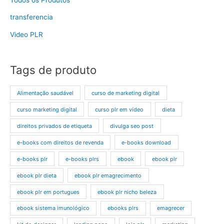
transferencia
Video PLR
Tags de produto
Alimentação saudável
curso de marketing digital
curso marketing digital
curso plr em vídeo
dieta
direitos privados de etiqueta
divulga seo post
e-books com direitos de revenda
e-books download
e-books plr
e-books plrs
ebook
ebook plr
ebook plr dieta
ebook plr emagrecimento
ebook plr em portugues
ebook plr nicho beleza
ebook sistema imunológico
ebooks plrs
emagrecer