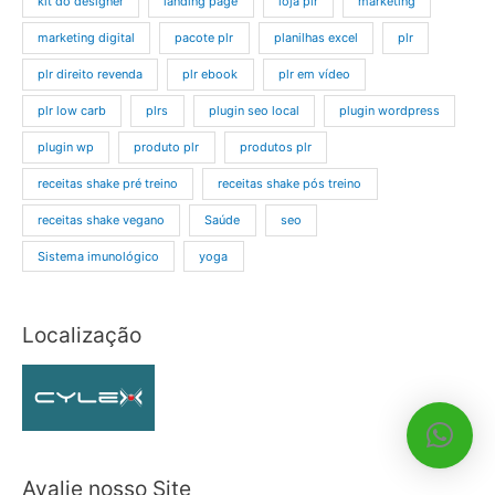
kit do designer
landing page
loja plr
marketing
marketing digital
pacote plr
planilhas excel
plr
plr direito revenda
plr ebook
plr em vídeo
plr low carb
plrs
plugin seo local
plugin wordpress
plugin wp
produto plr
produtos plr
receitas shake pré treino
receitas shake pós treino
receitas shake vegano
Saúde
seo
Sistema imunológico
yoga
Localização
Avalie nosso Site