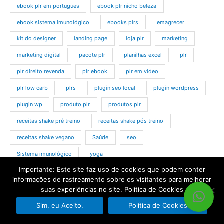
ebook plr em portugues
ebook plr nicho beleza
ebook sistema imunológico
ebooks plrs
emagrecer
kit do designer
landing page
loja plr
marketing
marketing digital
pacote plr
planilhas excel
plr
plr direito revenda
plr ebook
plr em vídeo
plr low carb
plrs
plugin seo local
plugin wordpress
plugin wp
produto plr
produtos plr
receitas shake pré treino
receitas shake pós treino
receitas shake vegano
Saúde
seo
Sistema imunológico
yoga
Importante: Este site faz uso de cookies que podem conter
informações de rastreamento sobre os visitantes para melhorar
Localização
suas experiências no site. Política de Cookies
Sim, eu Aceito.
Política de Cookies