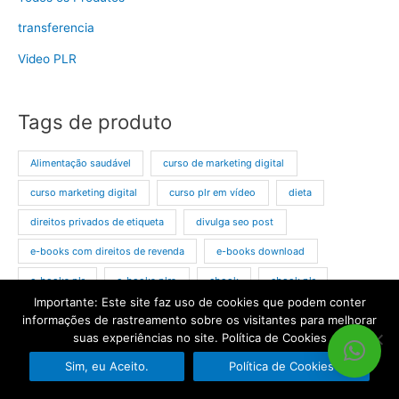
transferencia
Video PLR
Tags de produto
Alimentação saudável
curso de marketing digital
curso marketing digital
curso plr em vídeo
dieta
direitos privados de etiqueta
divulga seo post
e-books com direitos de revenda
e-books download
e-books plr
e-books plrs
ebook
ebook plr
Importante: Este site faz uso de cookies que podem conter
ebook plr dieta
ebook plr emagrecimento
informações de rastreamento sobre os visitantes para melhorar
suas experiências no site. Política de Cookies
ebook plr em portugues
ebook plr nicho beleza
Sim, eu Aceito.
Política de Cookies
ebook sistema imunológico
ebooks plrs
emagrecer
kit do designer
landing page
loja plr
marketing